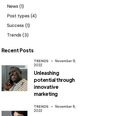
News
(1)
Post types
(4)
Success
(1)
Trends
(3)
Recent Posts
TRENDS
November 9,
2022
Unleashing
potential through
innovative
marketing
TRENDS
November 8,
2022