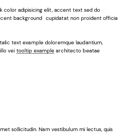
nk color
adipisicing elit, accent text sed do
ccent background
cupidatat non proident officia
.
 italic text example doloremque laudantium,
llo vei
tooltip example
architecto beatae
amet sollicitudin. Nam vestibulum mi lectus, quis