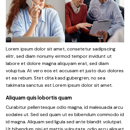
Lorem ipsum dolor sit amet, consetetur sadipscing
elitr, sed diam nonumy eirmod tempor invidunt ut
labore et dolore magna aliquyam erat, sed diam
voluptua. At vero eos et accusam et justo duo dolores
et ea rebum. Stet clita kasd gubergren, no sea
takimata sanctus est Lorem ipsum dolor sit amet.
Aliquam quis lobortis quam
Curabitur pellentesque odio magna, id malesuada arcu
sodales ut. Sed sed quam ut ex bibendum commodo id
id magna. Aliquam sed ligula sed ante blandit volutpat.
Ut bibendum, nisi et mattis vulputate, odio arcu aliquet