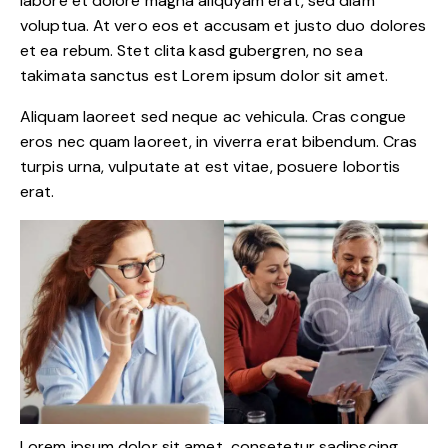
labore et dolore magna aliquyam erat, sed diam
voluptua. At vero eos et accusam et justo duo dolores
et ea rebum. Stet clita kasd gubergren, no sea
takimata sanctus est Lorem ipsum dolor sit amet.
Aliquam laoreet sed neque ac vehicula. Cras congue
eros nec quam laoreet, in viverra erat bibendum. Cras
turpis urna, vulputate at est vitae, posuere lobortis
erat.
Lorem ipsum dolor sit amet, consetetur sadipscing