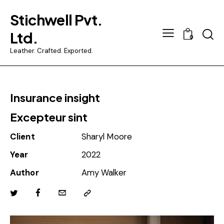
Stichwell Pvt.
Searc
Ltd.
0
Leather. Crafted. Exported.
Insurance insight
Excepteur sint
Client
Sharyl Moore
Year
2022
Author
Amy Walker
Twitter
Facebook
Email
Copy
URL
to